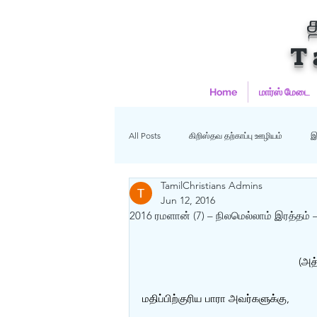
T
Home
மார்ஸ் மேடை
All Posts
கிறிஸ்தவ தற்காப்பு ஊழியம்
இ
TamilChristians Admins
ஹதீஸ்கள்
Uncategorized
மு
Jun 12, 2016
2016 ரமளான் (7) – நிலமெல்லாம் இரத்தம் 
கிறிஸ்தவம்
(அத்
மதிப்பிற்குரிய பாரா அவர்களுக்கு,