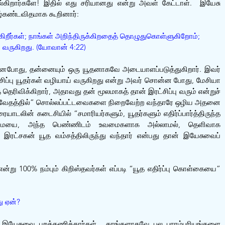
ிறார்களே! இதில் எது சரியானது என்று அவள் கேட்டாள்.  இயேசு 
ழ்கண்டவிதமாக கூறினார்:
றீர்கள்; நாங்கள் அறிந்திருக்கிறதைத் தொழுதுகொள்ளுகிறோம்; 
் வருகிறது. (யோவான் 4:22)
்னபோது, தன்னையும் ஒரு யூதனாகவே அடையாளப்படுத்துகிறார். இவர் 
்சிப்பு யூதர்கள் வழியாய் வருகிறது என்று அவர் சொன்ன போது, மேசியா 
ெரிவிக்கிறார், அதாவது தன் மூலமாகத் தான் இரட்சிப்பு வரும் என்றுச் 
க் வேதத்தில்” சொல்லப்பட்டவைகளை நிறைவேற்ற வந்தாரே ஒழிய அதனை 
யாடலின் கடைசியில் “சமாரியர்களும், யூதர்களும் எதிர்ப்பார்த்திருந்த 
மையை, அந்த பெண்ணிடம் உவமைகளாக அல்லாமல், தெளிவாக 
ான இரட்சகன் யூத வம்சத்திலிருந்து வந்தார் என்பது தான் இயேசுவைப் 
என்று 100% நம்பும் கிறிஸ்தவர்கள் எப்படி “யூத எதிர்ப்பு கொள்கையை” 
ு ஏன்?
ள் இயேசுவை புறக்கணித்தார்கள்.  தாங்களாகவே பல பாரம்பரியங்களை 