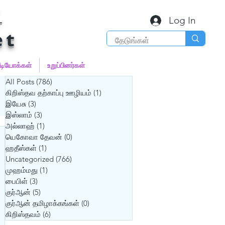
்
Log In
et
ீடியோக்கள்
உறுப்பினர்கள்
All Posts
(786)
786 posts
கிறிஸ்தவ தற்காப்பு ஊழியம்
(1)
1 post
இயேசு
(3)
3 posts
இஸ்லாம்
(3)
3 posts
அல்லாஹ்
(1)
1 post
யெகோவா தேவன்
(0)
0 posts
ஹதீஸ்கள்
(1)
1 post
Uncategorized
(766)
766 posts
முஹம்மது
(1)
1 post
பைபிள்
(3)
3 posts
குர்‍ஆன்
(5)
5 posts
குர்‍ஆன் தமிழாக்கங்கள்
(0)
0 posts
கிறிஸ்தவம்
(6)
6 posts