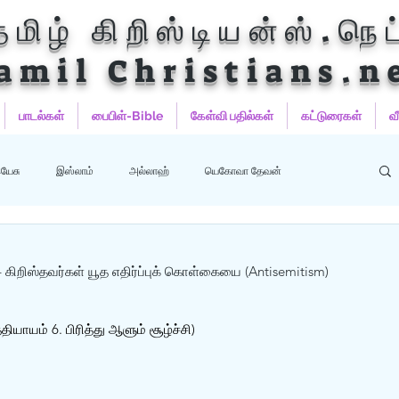
தமிழ் கிறிஸ்டியன்ஸ்.நெட
amil Christians.n
பாடல்கள்
பைபிள்-Bible
கேள்வி பதில்கள்
கட்டுரைகள்
வ
யேசு
இஸ்லாம்
அல்லாஹ்
யெகோவா தேவன்
ஹம்மது
பைபிள்
குர்‍ஆன்
குர்‍ஆன் தமிழாக்கங்கள்
– கிறிஸ்தவர்கள் யூத எதிர்ப்புக் கொள்கையை (Antisemitism)
தியாயம் 6. பிரித்து ஆளும் சூழ்ச்சி)