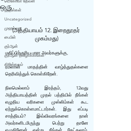
யெகோவா தேவன்
ஒரு
ஹதீஸ்கள்
Uncategorized
முஹம்மது
(அத்தியாயம் 12. இறைதூதர் 
பைபிள்
முகம்மது)
குர்‍ஆன்
மதிப்பிற்குரிய பாரா அவர்களுக்கு,
குர்‍ஆன் தமிழாக்கங்கள்
கிறிஸ்தவம்
ரமளான் மாதத்தின் வாழ்த்துதல்களை 
தெரிவித்துக் கொள்கிறேன்.
நிலமெல்லாம் இரத்தம், 12வது 
அத்தியாயத்தின் முதல் பத்தியில் நீங்கள் 
எழுதிய வரிகளை முஸ்லிம்கள் கூட 
ஏற்றுக்கொள்ளமாட்டார்கள். இது எப்படி 
சாத்தியம்? இவ்விவரங்களை நான் 
அவர்களிடமிருந்து பெற்று தானே 
எழுதினேன் என்று நீங்கள் கேட்கலாம். 