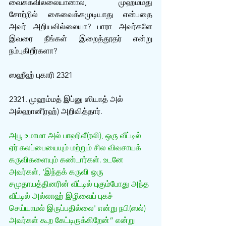
வைக்கவில்லையானால், முஹம்மது 
சோற்றில் கைவைக்கமுடியாது என்பதை 
அவர் அறியவில்லையா? பாரா அவர்களே 
இவரை நீங்கள் இறைத்தூதர் என்று 
நம்புகிறீர்களா?
ஸஹீஹ் புகாரி 2321
2321. முஹம்மத் இப்னு ஸியாத் அல் 
அல்ஹானீ(ரஹ்) அறிவித்தார். 
அபூ உமாமா அல் பாஹிலீ(ரலி), ஒரு வீட்டில் 
ஏர் கலப்பையையும் மற்றும் சில விவசாயக் 
கருவிகளையும் கண்டார்கள். உடனே 
அவர்கள், 'இந்தக் கருவி ஒரு 
சமுதாயத்தினரின் வீட்டில் புகும்போது அந்த 
வீட்டில் அல்லாஹ் இழிவைப் புகச் 
செய்யாமல் இருப்பதில்லை' என்று நபி(ஸல்) 
அவர்கள் கூற கேட்டிருக்கிறேன்” என்று 