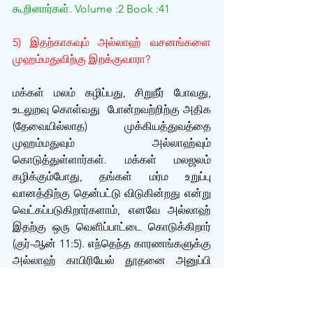
கூறினார்கள். Volume :2 Book :41
5) இதற்காகவும் அல்லாஹ் வசனங்களை 
முஹம்மதுவிற்கு இறக்குவாரா?
மக்கள் மலம் கழிப்பது, சிறுநீர் போவது, 
உடலுறவு கொள்வது  போன்றவற்றிற்கு அதிக 
(தேவையில்லாத) முக்கியத்துவத்தை 
முஹம்மதுவும் அல்லாஹ்வும் 
கொடுத்துள்ளார்கள். மக்கள் மலஜலம் 
கழிக்கும்போது, தங்கள் மர்ம உறுப்பு 
வானத்திற்கு தென்பட்டு விடுகின்றது என்று 
வெட்கப்படுகிறார்களாம், எனவே அல்லாஹ் 
இதற்கு ஒரு வெளிப்பாட்டை கொடுக்கிறார் 
(குர்-ஆன் 11:5). எந்தெந்த காரணங்களுக்கு 
அல்லாஹ் காபிரியேல் தூதனை அனுப்பி 
வசனங்களை இறக்கவேண்டும் என்ற 
கட்டுப்பாடு, தரம் இல்லாமல் போய்விட்டது. 
மனிதர்கள் இறைவனுக்கு முன்பாக 