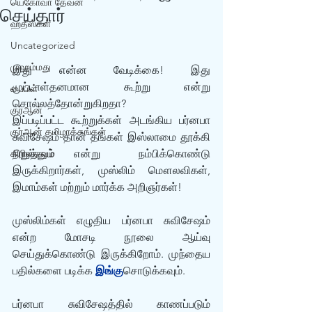
யெகோவா தேவன்
செய்தார்
ஹதீஸ்கள்
Uncategorized
முஹம்மது
இது என்ன வேடிக்கை! இது 
முட்டாள்தனமான கூற்று என்று 
பைபிள்
சொல்லத்தோன்றுகிறதா?
குர்‍ஆன்
இப்படிப்பட்ட கூற்றுக்கள் அடங்கிய பர்னபா 
குர்‍ஆன் தமிழாக்கங்கள்
சுவிசேஷம் தான் தங்கள் இஸ்லாமை தூக்கி 
கிறிஸ்தவம்
நிறுத்தும் என்று  நம்பிக்கொண்டு 
இருக்கிறார்கள், முஸ்லிம் மௌலவிகள், 
இமாம்கள் மற்றும் மார்க்க அறிஞர்கள்!
முஸ்லிம்கள் எழுதிய பர்னபா சுவிசேஷம் 
என்ற மோசடி நூலை ஆய்வு 
செய்துக்கொண்டு இருக்கிறோம். முந்தைய 
பதில்களை படிக்க 
இங்கு
சொடுக்கவும்.
பர்னபா சுவிசேஷத்தில் காணப்படும் 