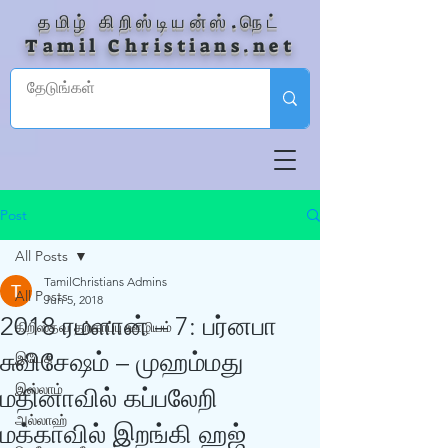
தமிழ் கிறிஸ்டியன்ஸ்.நெட்
Tamil Christians.net
Post
All Posts
TamilChristians Admins
All Posts
Jun 5, 2018
2018 ரமளான் – 7: பர்னபா
கிறிஸ்தவ தற்காப்பு ஊழியம்
சுவிசேஷம் – முஹம்மது
இயேசு
இஸ்லாம்
மதினாவில் கப்பலேறி
அல்லாஹ்
மக்காவில் இறங்கி ஹஜ்