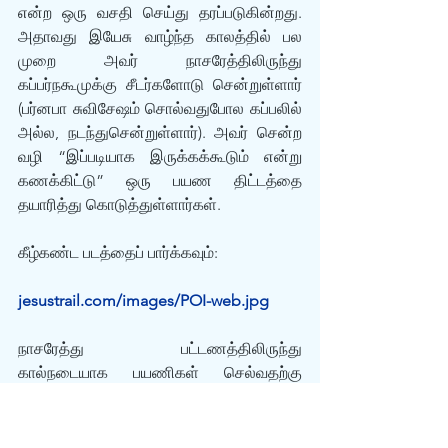
என்ற ஒரு வசதி செய்து தரப்படுகின்றது. 
அதாவது இயேசு வாழ்ந்த காலத்தில் பல 
முறை அவர் நாசரேத்திலிருந்து 
கப்பர்நகூமுக்கு சீடர்களோடு சென்றுள்ளார் 
(பர்னபா சுவிசேஷம் சொல்வதுபோல கப்பலில் 
அல்ல, நடந்துசென்றுள்ளார்). அவர் சென்ற 
வழி “இப்படியாக இருக்கக்கூடும் என்று 
கணக்கிட்டு” ஒரு பயண திட்டத்தை 
தயாரித்து கொடுத்துள்ளார்கள்.
கீழ்கண்ட படத்தைப் பார்க்கவும்:
jesustrail.com/images/POI-web.jpg
நாசரேத்து பட்டணத்திலிருந்து 
கால்நடையாக பயணிகள் செல்வதற்கு 
வசதிகள் செய்யப்பட்டு, ஆங்காங்கே தங்கி 
இளைப்பாறி மறுபடியும் பயணத்தை 
தொடர்ந்து, கடைசியாக கப்பர்நகூமுக்குச் 