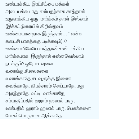
உண்டாக்கிய இரட்சிப்பை மக்கள் 
அடையக்கூடாது என்பதற்காக சாத்தான் 
உருவாக்கிய ஒரு  மார்க்கம் தான் இஸ்லாம் 
(இக்கட்டுரையில் கிறிஸ்தவம் 
உண்மையானதாக இருந்தால்…” என்ற  
கடைசி பாகத்தை படிக்கவும்).// 
உண்மையிலேயே சாத்தான் உண்டாக்கிய 
மார்க்கமாக  இருந்தால் என்னவெல்லாம் 
நடக்கும்? ஒரே கடவுளை 
வணங்கு,சிலைகளை  
வணங்காதே,கடவுளுக்கு இணை 
வைக்காதே, விபச்சாரம் செய்யாதே, மது 
அருந்தாதே, வட்டி  வாங்காதே, 
சம்பாதிப்பதில் ஹராம் ஹலால் பாரு, 
உண்பதில் ஹராம் ஹலால் பாரு, பெண்களை  
போகப்பொருளாக ஆக்காதே 
இப்படியெல்லாம் சொல்வானாக்கும். என்ன 
கொடுமை சார் இது?  உமரண்ணா 
கொஞ்சமாவது யோசிச்சு எழுதுங்க சார். 