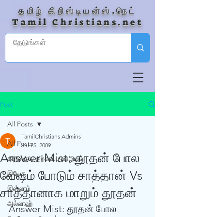
தமிழ் கிறிஸ்டியன்ஸ்.நெட்
Tamil Christians.net
Post
All Posts
TamilChristians Admins
All Posts
Jul 25, 2009
Answer Mist: தூதன் போல
கிறிஸ்தவ தற்காப்பு ஊழியம்
வேஷம் போடும் சாத்தான் Vs
இயேசு
இஸ்லாம்
சாத்தானாக மாறும் தூதன்
அல்லாஹ்
Answer Mist: தூதன் போல 