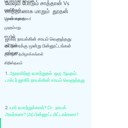
யெகோவா தேவன்
வேஷம் போடும் சாத்தான் Vs 
ஹதீஸ்கள்
சாத்தானாக மாறும்  தூதன்
முன் கதை: 
Uncategorized
முஹம்மது
பைபிள்
ஜாகிர் நாயக்கின் சாயம் வெளுத்தது  
குர்‍ஆன்
கட்டுரைக்கு மூன்று பின்னூட்டங்கள் 
வந்தன: 
குர்‍ஆன் தமிழாக்கங்கள்
கிறிஸ்தவம்
1. 
ஆதரவிற்கு ஏமாற்றுதல்  ஒரு ஆயுதம்: 
டாக்டர் ஜாகிர் நாயக்கின் சாயம் வெளுத்தது
2. 
யார் ஏமாற்றுக்காரர்? Dr.  நாயக் 
அவர்களா? (அ) பின்னூட்டமிட்டவர்களா?