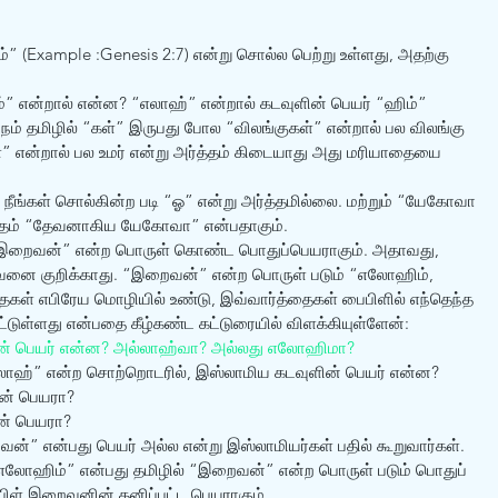
 (Example :Genesis 2:7) என்று சொல்ல பெற்று உள்ளது, அதற்கு 
” என்றால் என்ன? “எலாஹ்” என்றால் கடவுளின் பெயர் “ஹிம்” 
நம் தமிழில் “கள்” இருபது போல “விலங்குகள்” என்றால் பல விலங்கு 
்” என்றால் பல உமர் என்று அர்த்தம் கிடையாது அது மரியாதையை 
நீங்கள் சொல்கின்ற படி “ஓ” என்று அர்த்தமில்லை. மற்றும் “யேகோவா 
எலோஹிம்” என்ற வார்த்தைகளின் அர்த்தம் “தேவ‌னாகிய யேகோவா” என்பதாகும். 
“இறைவன்” என்ற பொருள் கொண்ட பொதுப்பெயராகும். அதாவது, 
வனை குறிக்காது. “இறைவன்” என்ற பொருள் படும் “எலோஹிம், 
ள் எபிரேய மொழியில் உண்டு, இவ்வார்த்தைகள் பைபிளில் எந்தெந்த 
பட்டுள்ளது என்பதை கீழ்கண்ட கட்டுரையில் விளக்கியுள்ளேன்: 
ின் பெயர் என்ன? அல்லாஹ்வா? அல்லது எலோஹிமா? 
லாஹ்” என்ற சொற்றொடரில், இஸ்லாமிய கடவுளின் பெயர் என்ன? 
ன் பெயரா?
ன் பெயரா?
்” என்பது பெயர் அல்ல என்று இஸ்லாமியர்கள் பதில் கூறுவார்கள். 
லோஹிம்” என்பது தமிழில் “இறைவன்” என்ற பொருள் படும் பொதுப் 
ிள் இறைவனின் தனிப்பட்ட பெயராகும். 