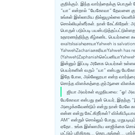
குறிக்கும். இந்த வார்த்தைக்கு பொருள்
“யா” என்றால் “யேகோவா” தேவனை குறிக்
உங்கள் இஸ்லாமிய தில்லுமுல்லை வெளிக்க
சொல்லியுள்ளீர்கள். நான் கேட்கிறேன்:
பொருள் படும்படி பயன்படுத்தப்பட்டுள்
உதாரணத்திற்கு கீழ்கண்ட பெயர்களை க
exaltsIsaiahஏசாயாYahweh is salvati
YahwehZachariaசகரியாYahweh has 
(Yahweh)Zaphaniahசெப்பனியாYahweh
இன்னும் இப்படி அனேக பெயர்கள் உள்ளன,
பெயர்களின் வரும் “யா” என்பது யேகோ
இதே போல, அல்லேலூயா என்ற வார்த்தைய
சொந்த விளக்கத்தை குர்‍ஆனை விளக்க ப
ஜியா அவர்கள் எழுதியவை: “ஓ! அவன
யேகோவா என்பது தன் பெயர், இதற்கு “இ
அழைக்கவேண்டும் என்று நான் மேலே காட
என்ன என்று கேட்கிறீர்கள்? விக்கிபீடிய
AM” என்றுச் சொல்லும் போது, மறுபடியும்
ஏதோ.. உங்க இஸ்லாமிய லாஜிக்கை சொல்ல
மட்டும் புரிகிறது… தொடருங்கள்… பார்க