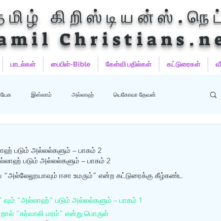
தமிழ் கிறிஸ்டியன்ஸ்.நெட
amil Christians.n
பாடல்கள்
பைபிள்-Bible
கேள்வி பதில்கள்
கட்டுரைகள்
வ
யேசு
இஸ்லாம்
அல்லாஹ்
யெகோவா தேவன்
ஹம்மது
பைபிள்
குர்‍ஆன்
குர்‍ஆன் தமிழாக்கங்கள்
ாஹ் படும் அல்லல்களும் – பாகம் 2
ல்லாஹ் படும் அல்லல்களும் – பாகம் 2 
 “அல்லேலூயாவும் ஈசா உமரும்” என்ற கட்டுரைக்கு கீழ்கண்ட 
வும் “அல்லாஹ்” படும் அல்லல்களும் – பாகம் 1
றால் “கர்வாலி மரம்” என்று பொருள்