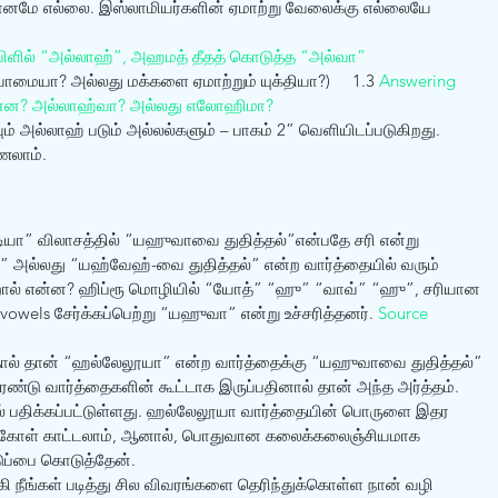
வானமே எல்லை. இஸ்லாமியர்களின் ஏமாற்று வேலைக்கு எல்லையே 
ிளில் “அல்லாஹ்”, அஹமத் தீதத் கொடுத்த “அல்வா”
ாமையா? அல்லது மக்களை ஏமாற்றும் யுக்தியா?)     1.3 
Answering 
என்ன? அல்லாஹ்வா? அல்லது எலோஹிமா? 
் அல்லாஹ் படும் அல்லல்களும் – பாகம் 2” வெளியிடப்படுகிறது. 
ணலாம். 
ீடியா” விலாசத்தில் “யஹுவாவை துதித்தல்”என்பதே சரி என்று 
” அல்லது “யஹ்வேஹ்-வை துதித்தல்” என்ற வார்த்தையில் வரும் 
 என்ன? ஹிப்ரூ மொழியில் “யோத்” “ஹு” “வாவ்” “ஹு”, சரியான 
owels சேர்க்கப்பெற்று “யஹுவா” என்று உச்சரித்தனர். 
Source
” என்ற‌ வார்த்தைக்கு “யஹுவாவை துதித்தல்” 
ரண்டு வார்த்தைகளின் கூட்டாக இருப்பதினால் தான் அந்த அர்த்தம். 
ல் பதிக்கப்பட்டுள்ளது. ஹல்லேலூயா வார்த்தையின் பொருளை இதர 
மேற்கோள் காட்டலாம், ஆனால், பொதுவான கலைக்கலைஞ்சியமாக 
ுப்பை கொடுத்தேன். 
 நீங்கள் படித்து சில விவரங்களை தெரிந்துக்கொள்ள நான் வழி 