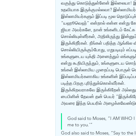
வகுத்து கொடுத்துள்ளேன் இல்லையா! இத
உதவியாக இருக்குமல்லவா? இஸ்லாமியர்
இஸ்லாமியர்களும் இப்படி மூல தொடுப்பு
“யஹூவெஹ்” என்றால் என்ன என்று கேள்வ
ஜியா அவர்களே, நான் உங்களிடம் கேட்க வ
சொல்லியுள்ளீர்கள், அதிலிருந்து இன்னும
இருக்கிறீர்கள். நீங்கள் பதித்த ஆங்
சொல்லியிருக்கும்போது, மறுபடியும் எப்
உங்களுடைய யுக்தி அனைத்தும் எங்களுக்
என்று கூறியிருந்தும், உங்களுடைய சொ
உங்கள் இஸ்லாமிய முறைப்படி பொருள் க
இஸ்லாமியர்களாகிய உங்களின் இப்படிப்
படித்த பிறகு புரிந்துக்கொள்வீர்கள். 
இருக்கிறவராகவே இருக்கிறேன் அல்லது 
பைபிளின் தேவன் தன் பெயர் “இருக்கி
அவரை இந்த பெயரில் அழைக்கவேண்டும் 
God said to Moses, “I AM WHO I AM.
me to you.'” 
God also said to Moses, “Say to the 