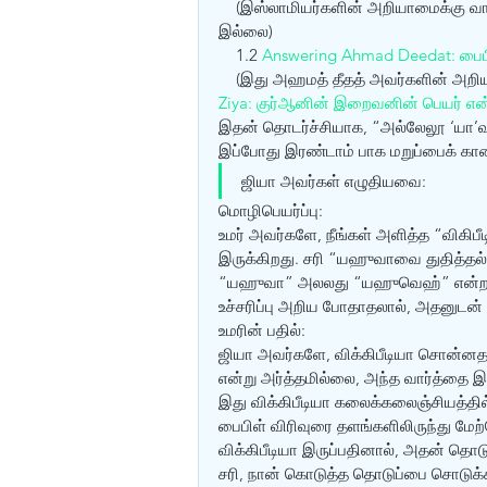
    (இஸ்லாமியர்களின் அறியாமைக்கு 
இல்லை) 
    1.2 
Answering Ahmad Deedat: பைப
    (இது அஹமத் தீதத் அவர்களின் அறிய
Ziya: குர்‍ஆனின் இறைவனின் பெயர் 
இதன் தொடர்ச்சியாக, “அல்லேலூ ‘யா’வும
இப்போது இரண்டாம் பாக மறுப்பைக் கா
ஜியா அவர்கள் எழுதியவை: 
மொழிபெயர்ப்பு:
உமர் அவர்களே, நீங்கள் அளித்த “விகிப
இருக்கிறது. சரி “யஹுவாவை துதித்தல்
“யஹுவா” அலலது “யஹுவெஹ்” என்றால்
உச்சரிப்பு அறிய போதாதலால், அதனுடன் v
உமரின் பதில்: 
ஜியா அவர்களே, விக்கிபீடியா சொன்னதால் தான் “ஹல்லேலூயா
என்று அர்த்தமில்லை, அந்த வார்த்தை இ
இது விக்கிபீடியா கலைக்கலைஞ்சியத்தி
பைபிள் விரிவுரை தளங்களிலிருந்து 
விக்கிபீடியா இருப்பதினால், அதன் தொட
சரி, நான் கொடுத்த தொடுப்பை சொடுக்கி