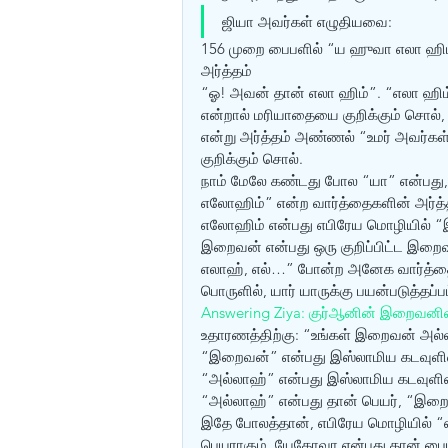
ஜியா அவர்கள் எழுதியவை: 
156 முறை பைபளில் “ய ஹுவா எலா ஹிம்”
அர்த்தம் 
“ஓ! அவன் தான் எலா ஹிம்”. “எலா ஹிம்
என்றால் மரியாதையை குறிக்கும் சொல், 
என்று அர்த்தம் அண்ணல் “உமர் அவர்கள
குறிக்கும் சொல். 
நாம் மேலே கண்டது போல “யா” என்பது, 
எலோஹிம் என்பது எபிரேய மொழியில் 
இறைவன் என்பது ஒரு குறிப்பிட்ட இறை
எலாஹ், எல்…” போன்ற அனேக வார்த்தைக
பொருளில், யார் யாருக்கு பயன்படுத்தப்
Answering Ziya: குர்‍ஆனின் இறைவன
உதாரணத்திற்கு: “உங்கள் இறைவன் அல்
“இறைவன்” என்பது இஸ்லாமிய கடவுளி
“அல்லாஹ்” என்பது இஸ்லாமிய கடவுளி
“அல்லாஹ்” என்பது தான் பெயர், “இறைவன
இதே போலத்தான், எபிரேய மொழியில் “எ
பெயராகும். யேகோவா என்பது தான் பைப