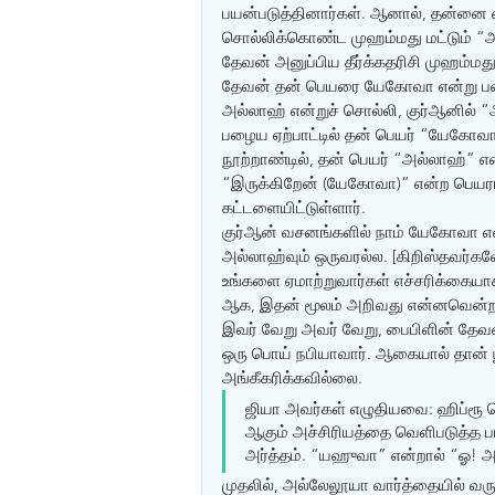
பயன்படுத்தினார்கள். ஆனால், தன்னை பை
சொல்லிக்கொண்ட முஹம்மது மட்டும் “அல
தேவன் அனுப்பிய தீர்க்கதரிசி முஹம்மது
தேவன் தன் பெயரை யேகோவா என்று பல 
அல்லாஹ் என்றுச் சொல்லி, குர்‍ஆனில் “
பழைய ஏற்பாட்டில் தன் பெயர் “யேகோவா”
நூற்றாண்டில், தன் பெயர் “அல்லாஹ்” 
“இருக்கிறேன் (யேகோவா)” என்ற பெயர
கட்டளையிட்டுள்ளார். 
குர்‍ஆன் வசனங்களில் நாம் யேகோவா எ
அல்லாஹ்வும் ஒருவரல்ல. [கிறிஸ்தவர்க
உங்களை ஏமாற்றுவார்கள் எச்சரிக்கையாக
ஆக, இதன் மூலம் அறிவது என்னவென்றால்
இவர் வேறு அவர் வேறு, பைபிளின் தேவ
ஒரு பொய் நபியாவார். ஆகையால் தான் ய
அங்கீகரிக்கவில்லை. 
ஜியா அவர்கள் எழுதியவை: ஹிப்ரூ 
ஆகும் அச்சிரியத்தை வெளிபடுத்த ப
அர்த்தம். “யஹுவா” என்றால் “ஓ! அவ
முதலில், அல்லேலூயா வார்த்தையில் வ