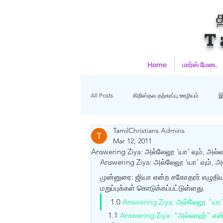
T
Home
மார்ஸ் மேடை
All Posts
கிறிஸ்தவ தற்காப்பு ஊழியம்
இ
TamilChristians Admins
ஹதீஸ்கள்
Uncategorized
மு
Mar 12, 2011
Answering Ziya: அல்லேலூ ‘யா’ வும், அல்ல
Answering Ziya: அல்லேலூ ‘யா’ வும், அ
கிறிஸ்தவம்
முன்னுரை: ஜியா என்ற சகோதரர் எழுதிய
மறுப்புக்கள் கொடுக்கப்பட்டுள்ளது. 
1.0 
Answering Ziya: அல்லேலூ “யா” 
    1.1 
Answering Ziya: “அல்லாஹ்” என்