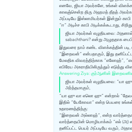
எனவே, ஜியா அவர்களே, உங்கள் விளக்க
காலஞ்சென்ற திரு அஹமத் தீதத் அவர்க
அப்படியே இஸ்லாமியர்கள் இன்றும் காபி
“ஈ” அடிச்ச காபி அடிக்கக்கூடாது, சிறி
ஜியா அவர்கள் எழுதியவை: அதனால் த
sabachthani? என்று அழுததாக பைபிள
இதுவரை நாம் கண்ட விளக்கத்தின் படி,
“இறைவன்” என்பதாகும், இது தனிப்பட்ட
மேலதிக விவரத்திற்காக “எலோஹ்”, “எல்
எபிரேய அகராதியிலிருந்தும் எடுத்து விள
Answering Ziya: குர்‍ஆனின் இறைவன
ஜியா அவர்கள் எழுதியவை: “யா ஹு
அர்த்தமாகும், 
“யா ஹு வா எலொ ஹு” என்றால் “தே
இதில் “யேகோவா” என்ற பெயரை உங்கள் வ
உதாரணத்திற்கு: 
“இறைவன் அல்லாஹ்”, என்ற வார்த்தை
வார்த்தையின் மொழியாக்கம் “எல் (அ)
தனிப்பட்ட பெயர் அப்படியே வரும், அத