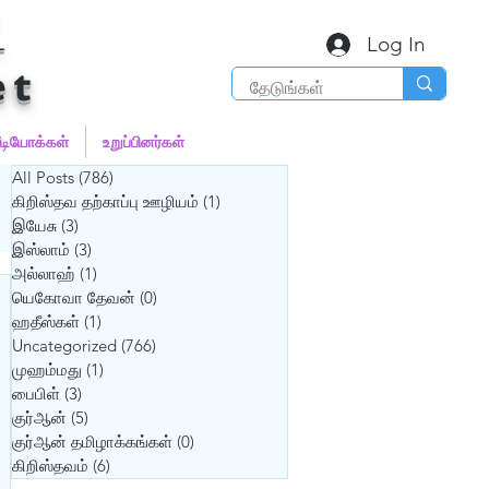
்
Log In
et
ீடியோக்கள்
உறுப்பினர்கள்
All Posts
(786)
786 posts
கிறிஸ்தவ தற்காப்பு ஊழியம்
(1)
1 post
இயேசு
(3)
3 posts
இஸ்லாம்
(3)
3 posts
அல்லாஹ்
(1)
1 post
யெகோவா தேவன்
(0)
0 posts
ஹதீஸ்கள்
(1)
1 post
Uncategorized
(766)
766 posts
முஹம்மது
(1)
1 post
பைபிள்
(3)
3 posts
குர்‍ஆன்
(5)
5 posts
குர்‍ஆன் தமிழாக்கங்கள்
(0)
0 posts
கிறிஸ்தவம்
(6)
6 posts