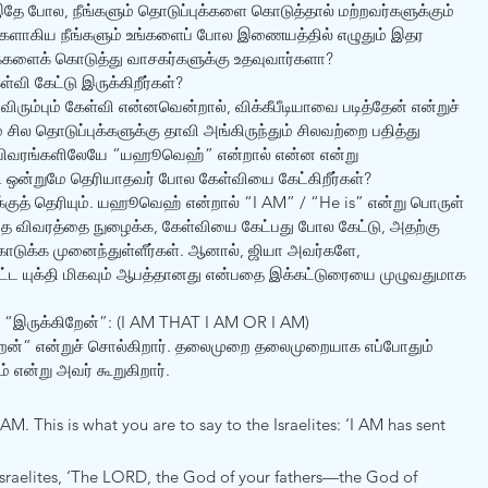
ே போல, நீங்களும் தொடுப்புக்களை கொடுத்தால் மற்றவர்களுக்கும் 
களாகிய நீங்களும் உங்களைப் போல இணையத்தில் எழுதும் இதர 
க்களைக் கொடுத்து வாசகர்களுக்கு உதவுவார்களா? 
ி கேட்டு இருக்கிறீர்கள்? 
ிரும்பும் கேள்வி என்னவென்றால், விக்கீபீடியாவை படித்தேன் என்றுச் 
் சில தொடுப்புக்களுக்கு தாவி அங்கிருந்தும் சிலவற்றை பதித்து 
கில விவரங்களிலேயே “யஹூவெஹ்” என்றால் என்ன என்று 
படி ஒன்றுமே தெரியாதவர் போல கேள்வியை கேட்கிறீர்கள்? 
குத் தெரியும். யஹூவெஹ் என்றால் “I AM” / “He is” என்று பொருள் 
ந்த விவரத்தை நுழைக்க, கேள்வியை கேட்பது போல கேட்டு, அதற்கு 
ொடுக்க முனைந்துள்ளீர்கள். ஆனால், ஜியா அவர்களே, 
பட்ட யுக்தி மிகவும் ஆபத்தானது என்பதை இக்கட்டுரையை முழுவதுமாக 
“இருக்கிறேன்”: (I AM THAT I AM OR I AM) 
றேன்” என்றுச் சொல்கிறார். தலைமுறை தலைமுறையாக எப்போதும் 
என்று அவர் கூறுகிறார். 
 This is what you are to say to the Israelites: ‘I AM has sent 
Israelites, ‘The LORD, the God of your fathers—the God of 