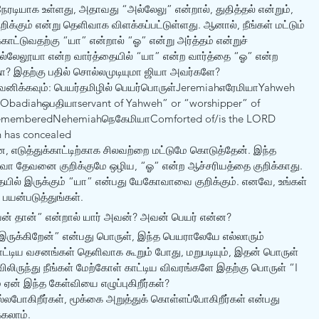
 நேரடியாக உள்ளது, அதாவது “அல்லேலு” என்றால், துதித்தல் என்றும், 
கும் என்று தெளிவாக விளக்கப்பட்டுள்ளது. ஆனால், நீங்கள் மட்டும் 
ாட்டுவதற்கு “யா” என்றால் “ஓ” என்று அர்த்தம் என்றுச் 
 அல்லேலூயா என்ற வார்த்தையில் “யா” என்ற வார்த்தை “ஓ” என்ற 
ளதா? இதற்கு பதில் சொல்லமுடியுமா ஜியா அவர்களே? 
வனிக்கவும்: பெயர்தமிழில் பெயர்பொருள்JeremiahஎரேமியாYahweh 
onObadiahஒபதியாservant of Yahweh” or “worshipper” of 
rememberedNehemiahநெகேமியாComforted of/is the LORD 
 has concealed
 எடுத்துக்காட்டிற்காக சிலவற்றை மட்டுமே கொடுத்தேன். இந்த 
வா தேவனை குறிக்குமே ஒழிய, “ஓ” என்ற ஆச்சரியத்தை குறிக்காது. 
ில் இருக்கும் “யா” என்பது யேகோவாவை குறிக்கும். எனவே, உங்கள் 
யன்படுத்துங்கள். 
் தான்” என்றால் யார் அவன்? அவன் பெயர் என்ன? 
ருக்கிறேன்” என்பது பொருள், இந்த பெயராலேயே எல்லாரும் 
்டிய வசனங்கள் தெளிவாக கூறும் போது, மறுபடியும், இதன் பொருள் 
ாவிலிருந்து நீங்கள் மேற்கோள் காட்டிய விவரங்களே இதற்கு பொருள் “I 
 ஏன் இந்த கேள்வியை எழுப்புகிறீர்கள்? 
போகிறீர்கள், மூக்கை அறுத்துக் கொள்ளப்போகிறீர்கள் என்பது 
்கலாம். 