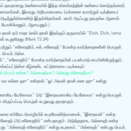
ம் தவறானது (உண்மையில் இந்த விளக்கத்தின் உண்மை சொந்தக்காரர் 
ளாவார்கள், இவரது அறியாமையை (மக்களை ஏமாற்றும் யுக்தியை) 
 அடித்துக்கொண்டு இருக்கிறார்கள். காபி அடிப்பது தவறல்ல ஆனால் 
து யோசிக்கனும், ஆராயனும்.) 
ான் நபி ஈஷா (ஸல்) தான் இறக்கும் தருவாயில் “Eloh, Eloh, lama 
் கூறுகிறது (Mark 15:34) 
 மற்றும் “எலோஹிம், எல், எலோஹ்” போன்ற வார்த்தைகளின் பொருள் 
 பெயர் அல்ல. 
”, “எலோஹிம்” போன்ற வார்த்தையின் பயன்பாடு பைபிளிலிருந்தும், 
க்கப்பட்டுள்ள கீழ்கண்ட கட்டுரையை படிக்கவும்: 
ின் பெயர் என்ன? அல்லாஹ்வா? அல்லது எலோஹிமா? 
 வா எலொ ஹு” என்றால் “ஓ! அவன் தான் எலா ஹு” என்று 
வனாகிய யேகோவா” (அ) “இறைவனாகிய யேகோவா” என்று பொருள். 
ிருப்பப்படி பொருள் கூறுவது தவறாகும். 
களை எபிரேய மொழியில் கூறவேண்டுமானால், “இறைவன்” என்ற 
 எலோஹ் (அ) எலோஹிம்” என்பதாகும். அடுத்ததாக, அல்லாஹ் என்ற 
ாவது “அல்லாஹ் எலோஹிம்” என்று கூறலாம். “அல்லாஹ்” என்பது பெயர், 