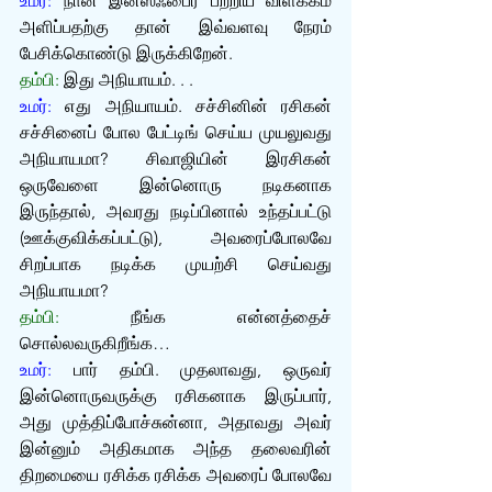
உமர்:
 நான் இன்ஸ்ஃபைர் பற்றிய விளக்கம் 
அளிப்பதற்கு தான் இவ்வளவு நேரம் 
பேசிக்கொண்டு இருக்கிறேன்.
தம்பி:
 இது அநியாயம். . .
உமர்:
 எது அநியாயம். சச்சினின் ரசிகன் 
சச்சினைப் போல பேட்டிங் செய்ய முயலுவது 
அநியாயமா? சிவாஜியின் இரசிகன் 
ஒருவேளை இன்னொரு நடிகனாக 
இருந்தால், அவரது நடிப்பினால் உந்தப்பட்டு 
(ஊக்குவிக்கப்பட்டு), அவரைப்போலவே 
சிறப்பாக நடிக்க முயற்சி செய்வது 
அநியாயமா?
தம்பி:
 நீங்க என்னத்தைச் 
சொல்லவருகிறீங்க…
உமர்:
 பார் தம்பி. முதலாவது, ஒருவர் 
இன்னொருவருக்கு ரசிகனாக இருப்பார், 
அது முத்திப்போச்சுன்னா, அதாவது அவர் 
இன்னும் அதிகமாக அந்த தலைவரின் 
திறமையை ரசிக்க ரசிக்க அவரைப் போலவே 