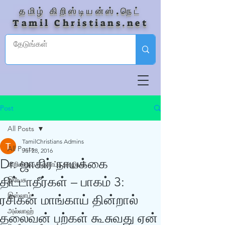
தமிழ் கிறிஸ்டியன்ஸ்.நெட்
Tamil Christians.net
Post
All Posts
TamilChristians Admins
All Posts
Jul 28, 2016
Dr. ஜாகிர் நாயக்கை
கிறிஸ்தவ தற்காப்பு ஊழியம்
திட்டாதீர்கள் – பாகம் 3:
இயேசு
இஸ்லாம்
ரசிகன் மாங்காய் தின்றால்
அல்லாஹ்
தலைவன் பற்கள் கூசுவது ஏன்