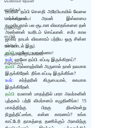
யெகோவா தேவன்
ஹதீஸ்கள்
(உமரின் தம்பி சௌதி அரேபியாவில் வேலை 
பார்க்கிறான். அவன் இஸ்லாமை 
Uncategorized
தழுவியதால் பல சூடான விவாதங்களை தன் 
முஹம்மது
அண்ணன் உமரிடம் செய்வான். சமீப கால 
பைபிள்
ஜாகிர் நாயக் விவகாரம் பற்றிய ஒரு சின்ன 
குர்‍ஆன்
உரையாடல் இது).
தம்பி: 
ஹலோ, உமரண்ணா!
குர்‍ஆன் தமிழாக்கங்கள்
உமர்:
 ஹலோ தம்பி. எப்படி இருக்கிறாய்?
கிறிஸ்தவம்
தம்பி:
 அல்லாஹ்வின் அருளால் நான் நலமாக 
இருக்கிறேன். நீங்க எப்படி இருக்கீங்க?
உமர்:
 கர்த்தரின் கிருபையால், சுகமாக 
இருக்கிறேன்.
தம்பி:
 ரமளான் மாதத்தில் பாரா அவர்களின் 
புத்தகம் பற்றி விமர்சனம் எழுதினீங்க! 15 
பாகத்திற்கு பிறகு திடீரென்று 
நிறுத்திட்டீங்க, என்ன காரணம்? உங்க 
காட்டேரி தாகத்தை தணிக்கும் அளவிற்கு 