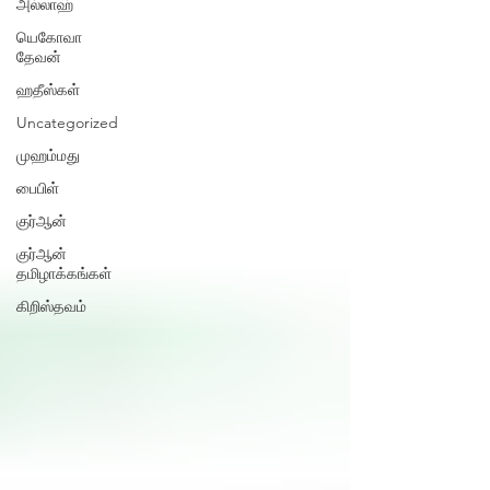
அல்லாஹ்
யெகோவா
தேவன்
ஹதீஸ்கள்
Uncategorized
முஹம்மது
பைபிள்
குர்‍ஆன்
குர்‍ஆன்
தமிழாக்கங்கள்
கிறிஸ்தவம்