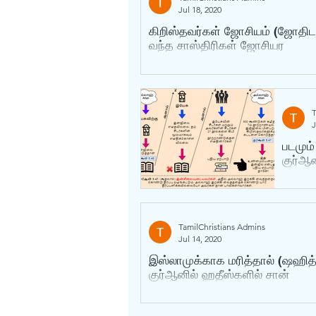
Jul 18, 2020
கிறிஸ்தவர்கள் ஜோசியம் (ஜோதிடம
வந்த சாஸ்திரிகள் ஜோசியர
T
J
படமும்
குர்‍ஆ
TamilChristians Admins
Jul 14, 2020
இஸ்லாமுக்காக மரித்தால் (ஷஹித
குர்‍ஆனில் ஹதீஸ்களில் சான்