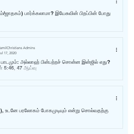
்/ஜாதகம்) பார்க்கலாமா? இயேசுவின் பிறப்பின் போது
amilChristians Admins
ul 17, 2020
 பாடமும்: அல்லாஹ் பின்பற்றச் சொன்ன இன்ஜில் எது?
ன் 5:46, 47 ஆய்வு
்), உடனே பரலோகம் போகமுடியும் என்று சொல்வதற்கு