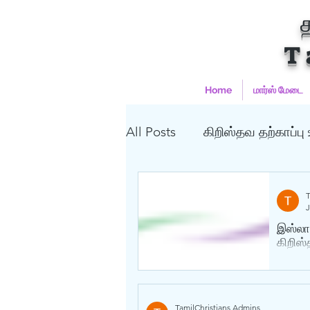
T
Home
மார்ஸ் மேடை
All Posts
கிறிஸ்தவ தற்காப்பு
அல்லாஹ்
யெகோவா தே
T
J
இஸ்லாம
முஹம்மது
பைபிள்
க
கிறிஸ்
கிறிஸ்தவம்
TamilChristians Admins