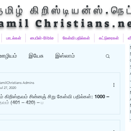
தமிழ் கிறிஸ்டியன்ஸ்.நெட
amil Christians.n
பாடல்கள்
பைபிள்-Bible
கேள்வி பதில்கள்
கட்டுரைகள்
வ
 ஊழியம்
இயேசு
இஸ்லாம்
வன்
ஹதீஸ்கள்
Uncategorized
amilChristians Admins
ul 27, 2020
் கிறிஸ்தவம் சின்னஞ் சிறு கேள்வி பதில்கள்: 1000 –
ுர்‍ஆன்
குர்‍ஆன் தமிழாக்கங்கள்
தவம் (401 – 420) – ப