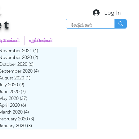
்
Log In
et
ீடியோக்கள்
உறுப்பினர்கள்
November 2021
(4)
4 posts
November 2020
(2)
2 posts
October 2020
(6)
6 posts
September 2020
(4)
4 posts
August 2020
(1)
1 post
July 2020
(9)
9 posts
June 2020
(7)
7 posts
May 2020
(37)
37 posts
April 2020
(6)
6 posts
March 2020
(4)
4 posts
February 2020
(3)
3 posts
January 2020
(3)
3 posts